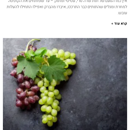
אין כמו הטעם של תות שדה טרי, עסיסי ומתוק – עד שפותחים את הקופסה
למחרת ומגלים שהתותים כבר התרככו, איבדו מהברק ואפילו התחילו להעלות
עובש.
קרא עוד »