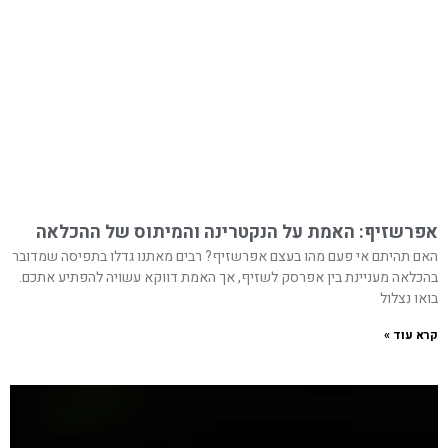
אפרשזיף: האמת על הנקטרינה והמיתוס של ההכלאה
האם תהיתם אי פעם מהו בעצם אפרשזיף? רבים מאתנו גדלו בתפיסה שמדובר
בהכלאה מעניינת בין אפרסק לשזיף, אך האמת דווקא עשויה להפתיע אתכם.
בואו נצלול
קרא עוד »