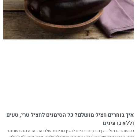
איך בוחרים חציל מושלם? כל הסימנים לחציל טרי, טעים
וללא גרעינים
כשעומדים מול דוכן הירקות ורוצים להכין סביח מושלם או באבא גנוש שנמס