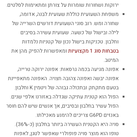
ירוקות ושחורות שומרות על צורתן ומתאימות לסלטים.
משפחת השעועית כוללת שעועית לבנה, אדומה,
שחורה ומש. רוב סוגי השעועית דורשים השרייה של
לילה ובישול של כשעה. שעועית עשירה בסיבים
וחלבון. טכניקות בישול נכון של קטניות נלמדות
בטבחות סוג 1 מקצועיות
ומאפשרות להפיק מהן את
המיטב.
אפונה מגיעה בכמה גרסאות: אפונה ירוקה טרייה,
אפונה יבשה ואפונה צהובה חצויה. האפונה מתאפיינת
בטעם מתקתק ובתכולה גבוהה של ויטמין K וחלבון.
הפול הוא קטנית עתיקה שגדלה באזורנו אלפי שנים.
הפול עשיר בחלבון ובסיבים, אך אנשים שיש להם חוסר
באנזים G6PD צריכים להימנע מאכילתו.
סויה היא הקטנית העשירה ביותר בחלבון (כ-36%).
טופו הוא מוצר סויה פופולרי שאפשר לטגן, לאפות