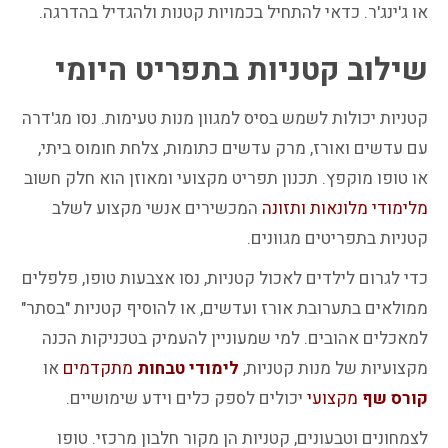
או ג'ינג'ר. כדאי להתחיל בכמויות קטנות ולהגדיל בהדרגה.
שילוב קטניות בתפריט היומי
קטניות יכולות לשמש בסיס למגוון מנות טעימות. נסו מג'דרה
עם עדשים ואורז, מרק עדשים כתומות, צלחת חומוס ביתי,
או טופו מוקפץ. תכנון תפריט מקצועי ומאוזן הוא חלק חשוב
מ
לימודי מלונאות
ותזונה
המכשירים אנשי מקצוע לשלב
קטניות בתפריטים מגוונים.
כדי לגרום לילדים לאכול קטניות, נסו אצבעות טופו, פלפלים
ממולאים בתערובת אורז ועדשים, או להוסיף קטניות "בסתר"
למאכלים אהובים. למי שמעוניין להעמיק בטכניקות הכנה
מקצועיות של מנות קטניות,
לימודי טבחות
מתקדמים
או
קורס שף
מקצועי
יכולים לספק כלים וידע שימושיים.
לצמחונים וטבעונים, קטניות הן מקור חלבון מרכזי. טופו