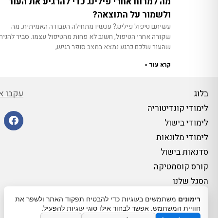
מה למרוח אחרי פילינג כדי להרגיע את העור
ולשמור על התוצאה?
עשיתם טיפול פילינג? עכשיו מתחילה העבודה האמיתית. מה
שקורה אחרי הטיפול, חשוב לא פחות מהטיפול עצמו. סביר להניח
שהעור שלכם כרגע נמצא במצב סופר רגיש,
קרא עוד »
עקבו אח
בלוג
לימודי קונדיטוריה
לימודי בישול
לימודי מלונאות
סדנאות בישול
קורס קוסמטיקה
הסגל שלנו
אודות מכללת רימונים
רימונים
משתמשים בעוגיות כדי להבטיח תפקוד האתר ולשפר את
חוויית המשתמש. אפשר לבחור אילו סוגי עוגיות להפעיל.
הצהרת נגישות