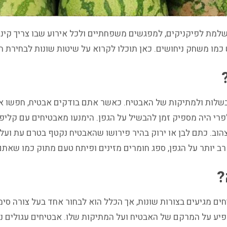
ושלמת לפיקניקים, למפגשים משפחתיים ולכל אירוע שבו צריך קינוח
 כמו משחק ניחושים. כאן תוכלו לקרוא על שיטות שונות לבחירת ה
בשלות ולמתיקות של האבטיח. כאשר אתם בודקים אבטיח, חפשו אח
שלפרי היה מספיק זמן להבשיל על הגפן. הימנעו מאבטיחים עם קל
צהוב. כתם לבן או ירוק בהיר פירושו שהאבטיח נקטף בטרם עת ועל
ב יותר על הגפן, ספג חומרים מזינים ופיתח טעם מתוק כמו שאתם
?
חים מגיעים בצורות שונות, אך הכלל הוא לבחור אחד בעל צורה סימ
יע על המרקם של האבטיח ועל המתיקות שלו. אבטיחים עגולים נוט