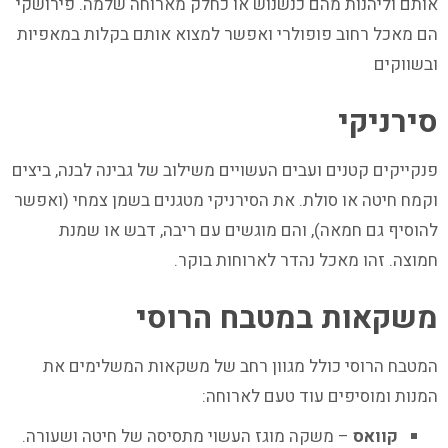
אותם וליהנות מהם כנשנוש או כחלק מארוחה שלמה. פירושקי
הם מאכל רחוב פופולרי ואפשר למצוא אותם בקלות במאפיות
ובשווקים
סירניקי
פנקייקים קטנים ועבים העשויים משילוב של גבינה לבנה, ביצים
וקמח חיטה או סולת. את הסירניקי מטגנים בשמן צמחי (ואפשר
להוסיף גם חמאה), והם מוגשים עם ריבה, דבש או שמנת
חמוצה. זהו מאכל נהדר לארוחות בוקר.
משקאות במטבח הרוסי
המטבח הרוסי כולל מגוון רחב של משקאות המשלימים את
המנות ומוסיפים עוד טעם לארוחה:
קוואס
– משקה מוגז העשוי מתסיסה של חיטה ושעורה.