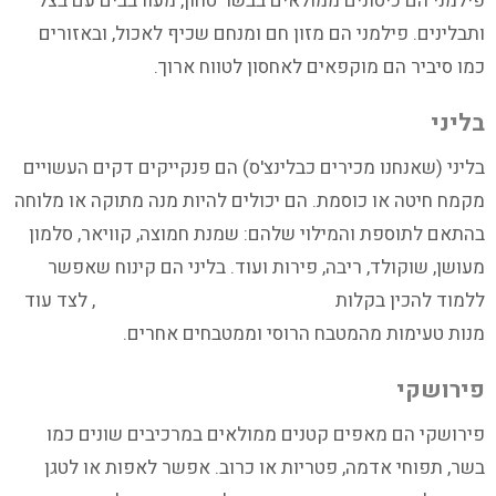
פילמני הם כיסונים ממולאים בבשר טחון, מעורבבים עם בצל
ותבלינים. פילמני הם מזון חם ומנחם שכיף לאכול, ובאזורים
כמו סיביר הם מוקפאים לאחסון לטווח ארוך.
בליני
בליני (שאנחנו מכירים כבלינצ'ס) הם פנקייקים דקים העשויים
מקמח חיטה או כוסמת. הם יכולים להיות מנה מתוקה או מלוחה
בהתאם לתוספת והמילוי שלהם: שמנת חמוצה, קוויאר, סלמון
מעושן, שוקולד, ריבה, פירות ועוד. בליני הם קינוח שאפשר
ללמוד להכין בקלות
בקורס קונדיטוריה למתחילים
, לצד עוד
מנות טעימות מהמטבח הרוסי וממטבחים אחרים.
פירושקי
פירושקי הם מאפים קטנים ממולאים במרכיבים שונים כמו
בשר, תפוחי אדמה, פטריות או כרוב. אפשר לאפות או לטגן