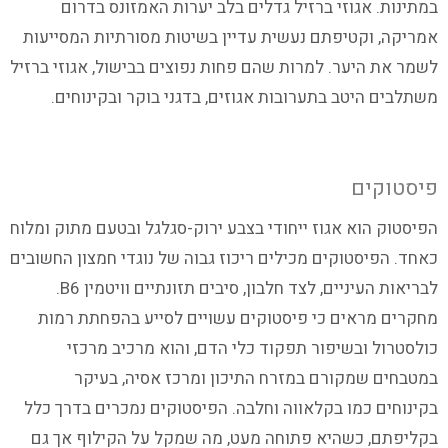
במתינות. אגוזי ברזיל גדלים בלב יערות האמזונס בדרום
אמריקה, וקטיפתם נעשית עדיין בשיטות מסורתיות המסייעות
לשמר את היער. למרות שהם פחות נפוצים בבישול, אגוזי ברזיל
משתלבים היטב בתערובות אגוזים, בדגני בוקר ובקינוחים.
פיסטוקים
הפיסטוק הוא אגוז ייחודי בצבע ירוק-סגלגל ובטעם מתוק ומלוח
כאחד. הפיסטוקים מכילים ריכוז גבוה של נוגדי חמצון החשובים
לבריאות העיניים, לצד חלבון, סיבים תזונתיים וויטמין B6.
מחקרים מראים כי פיסטוקים עשויים לסייע בהפחתת רמות
כולסטרול ובשיפור תפקוד כלי הדם, והוא מרכיב מרכזי
במטבחים שמקורם במזרח התיכון ומרכז אסיה, בעיקר
בקינוחים כמו בקלאווה וחלבה. הפיסטוקים נמכרים בדרך כלל
בקליפתם, כשהיא פתוחה מעט, מה שמקל על הקילוף אך גם