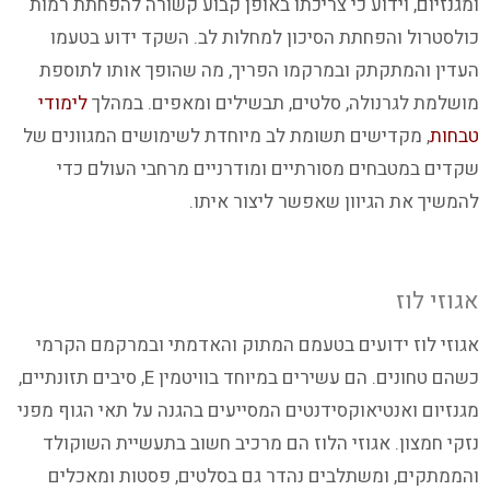
ומגנזיום, וידוע כי צריכתו באופן קבוע קשורה להפחתת רמות
כולסטרול והפחתת הסיכון למחלות לב. השקד ידוע בטעמו
העדין והמתקתק ובמרקמו הפריך, מה שהופך אותו לתוספת
מושלמת לגרנולה, סלטים, תבשילים ומאפים. במהלך
לימודי
טבחות
, מקדישים תשומת לב מיוחדת לשימושים המגוונים של
שקדים במטבחים מסורתיים ומודרניים מרחבי העולם כדי
להמשיך את הגיוון שאפשר ליצור איתו.
אגוזי לוז
אגוזי לוז ידועים בטעמם המתוק והאדמתי ובמרקמם הקרמי
כשהם טחונים. הם עשירים במיוחד בוויטמין E, סיבים תזונתיים,
מגנזיום ואנטיאוקסידנטים המסייעים בהגנה על תאי הגוף מפני
נזקי חמצון. אגוזי הלוז הם מרכיב חשוב בתעשיית השוקולד
והממתקים, ומשתלבים נהדר גם בסלטים, פסטות ומאכלים