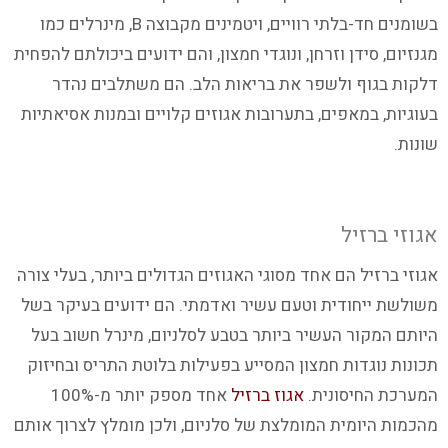
בשומנים חד-בלתי רוויים, ויטמינים מקבוצה B, מינרלים כמו
מגנזיום, סידן וזרחן, ונוגדי חמצון, והם ידועים ביכולתם להפחית
דלקות בגוף ולשפר את בריאות הלב. הם משתלבים נהדר
בעוגיות, במאפים, בתערובות אגוזים קלויים ובמנות אסיאתיות
שונות.
אגוזי ברזיל
אגוזי ברזיל הם אחד מסוגי האגוזים הגדולים ביותר, בעלי צורה
משולשת ייחודית וטעם עשיר ואדמתי. הם ידועים בעיקר בשל
היותם המקור העשיר ביותר בטבע לסלניום, מינרל חשוב בעל
תכונות נוגדות חמצון המסייע בפעילות בלוטת התריס ובחיזוק
המערכת החיסונית.
אגוז ברזיל
אחד מספק יותר מ-100%
מהכמות היומית המומלצת של סלניום, ולכן מומלץ לצרוך אותם