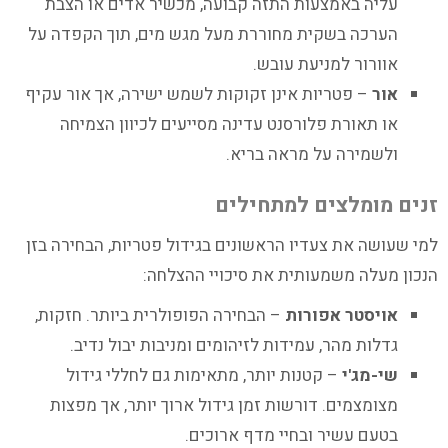
עליה באמצעות התזה קבועה, מכשיר אדים או הצבת
הערכה בשקית מחוררת מעל מגש מים, תוך הקפדה על
אוורור למניעת עובש.
אור
– פטריות אינן זקוקות לשמש ישירה, אך אור עקיף
או תאורת פלורסנט עדינה מסייעים לכיוון הצמיחה
ולשמירה על מראה בריא.
זנים מומלצים למתחילים
למי שעושה את צעדיו הראשונים בגידול פטריות, הבחירה בזן
הנכון מעלה משמעותית את סיכויי ההצלחה:
אויסטר אפורות
– הבחירה הפופולרית ביותר. חזקות,
גדלות מהר, עמידות לזיהומים ומניבות יבול נדיב.
שי-מג'י
– קטנות יותר, מתאימות גם לחללי גידול
מצומצמים. דורשות זמן גידול ארוך יותר, אך מפצות
בטעם עשיר ובחיי מדף ארוכים.