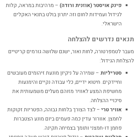
פינק אויסטר (אוזנית ורודה)
– מרהיבות במראה, קלות
לגידול ועמידות לחום וזה יתרון בולט בתנאי האקלים
הישראלי.
תנאים נדרשים להצלחה
מעבר לטמפרטורה, לחות ואור, ישנם שלושה גורמים קריטיים
להצלחת הגידול:
סטריליות
– שמירה על ניקיון מונעת זיהומים מעובשים
וחיידקים. חיטוא ידיים, כלי עבודה נקיים והימנעות
מחשיפת המצע לאוויר מזוהם מעלים משמעותית את
סיכויי ההצלחה.
אוויר טרי
– לצד הצורך בלחות גבוהה, הפטריות זקוקות
לחמצן. אוורור עדין כמה פעמים ביום מונע הצטברות
פחמן דו-חמצני ותומך בצמיחה תקינה.