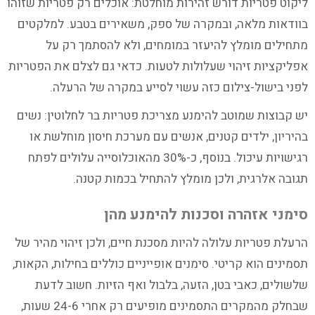
ליקוט פטריות דורש זהירות מוחלטת: אוכלים רק פטריות שזוהו
בוודאות מלאה, ובמקרה של ספק, משאירים בטבע. למלקטים
מתחילים מומלץ להיעזר במומחים, ולא להסתמך רק על
אפליקציות זיהוי שעלולות לטעות. כדאי גם לצלם את הפטריות
לפני בישול-צילום כזה עשוי לסייע במקרה של הרעלה.
יש קבוצות שמוטב להימנע מצריכת פטריות בר לחלוטין: נשים
בהיריון, ילדים קטנים, אנשים עם מערכת חיסון מוחלשת או
רגישויות עיכול. בנוסף, כ-30% מהאוכלוסייה עלולים לפתח
תגובה אלרגית, ולכן מומלץ להתחיל בכמות קטנה.
סימני אזהרה וסכנות להימנע מהן
הרעלת פטריות עלולה להיות מסכנת חיים, ולכן זיהוי מהיר של
תסמינים הוא קריטי. סימנים אופייניים כוללים בחילות, הקאות,
שלשולים, כאבי בטן, הזעה, בלבול ואף הזיות. חשוב לדעת
שבחלק מהמקרים התסמינים מופיעים רק אחרי 24-6 שעות,