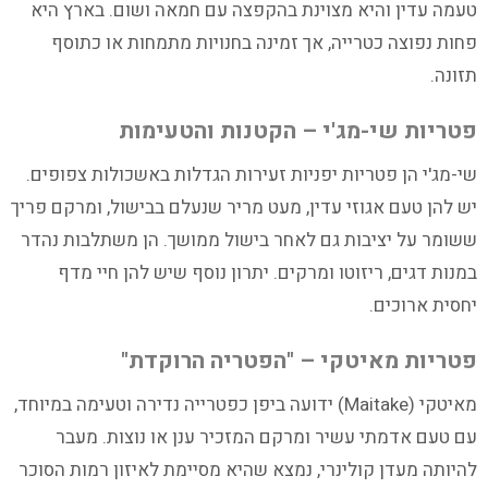
טעמה עדין והיא מצוינת בהקפצה עם חמאה ושום. בארץ היא
פחות נפוצה כטרייה, אך זמינה בחנויות מתמחות או כתוסף
תזונה.
פטריות שי-מג'י – הקטנות והטעימות
שי-מג'י הן פטריות יפניות זעירות הגדלות באשכולות צפופים.
יש להן טעם אגוזי עדין, מעט מריר שנעלם בבישול, ומרקם פריך
ששומר על יציבות גם לאחר בישול ממושך. הן משתלבות נהדר
במנות דגים, ריזוטו ומרקים. יתרון נוסף שיש להן חיי מדף
יחסית ארוכים.
פטריות מאיטקי – "הפטריה הרוקדת"
מאיטקי (Maitake) ידועה ביפן כפטרייה נדירה וטעימה במיוחד,
עם טעם אדמתי עשיר ומרקם המזכיר ענן או נוצות. מעבר
להיותה מעדן קולינרי, נמצא שהיא מסיימת לאיזון רמות הסוכר