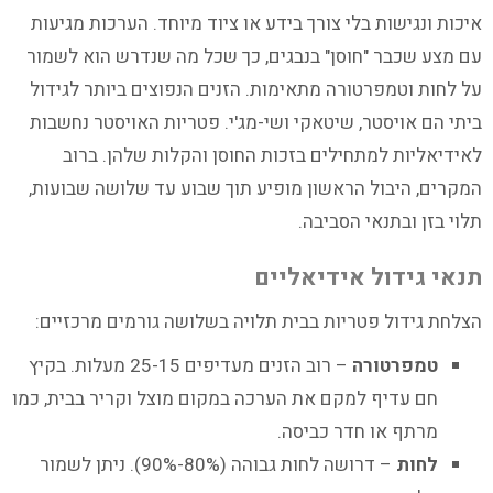
איכות ונגישות בלי צורך בידע או ציוד מיוחד. הערכות מגיעות
עם מצע שכבר "חוסן" בנבגים, כך שכל מה שנדרש הוא לשמור
על לחות וטמפרטורה מתאימות. הזנים הנפוצים ביותר לגידול
ביתי הם אויסטר, שיטאקי ושי-מג'י. פטריות האויסטר נחשבות
לאידיאליות למתחילים בזכות החוסן והקלות שלהן. ברוב
המקרים, היבול הראשון מופיע תוך שבוע עד שלושה שבועות,
תלוי בזן ובתנאי הסביבה.
תנאי גידול אידיאליים
הצלחת גידול פטריות בבית תלויה בשלושה גורמים מרכזיים:
טמפרטורה
– רוב הזנים מעדיפים 25-15 מעלות. בקיץ
חם עדיף למקם את הערכה במקום מוצל וקריר בבית, כמו
מרתף או חדר כביסה.
לחות
– דרושה לחות גבוהה (80%-90%). ניתן לשמור