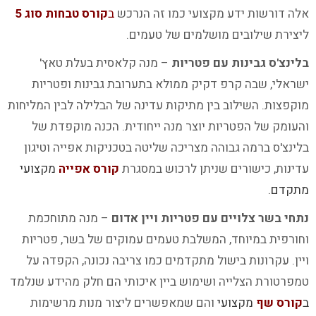
אלה דורשות ידע מקצועי כמו זה הנרכש
ב
קורס טבחות סוג 5
ליצירת שילובים מושלמים של טעמים.
בלינצ'ס גבינות עם פטריות
– מנה קלאסית בעלת טאץ'
ישראלי, שבה קרפ דקיק ממולא בתערובת גבינות ופטריות
מוקפצות. השילוב בין מתיקות עדינה של הבלילה לבין המליחות
והעומק של הפטריות יוצר מנה ייחודית. הכנה מוקפדת של
בלינצ'ס ברמה גבוהה מצריכה שליטה בטכניקות אפייה וטיגון
עדינות, כישורים שניתן לרכוש במסגרת
קורס אפייה
מקצועי
מתקדם
.
נתחי בשר צלויים עם פטריות ויין אדום
– מנה מתוחכמת
וחורפית במיוחד, המשלבת טעמים עמוקים של בשר, פטריות
ויין. עקרונות בישול מתקדמים כמו צריבה נכונה, הקפדה על
טמפרטורת הצלייה ושימוש ביין איכותי הם חלק מהידע שנלמד
ב
קורס שף
מקצועי
והם שמאפשרים ליצור מנות מרשימות