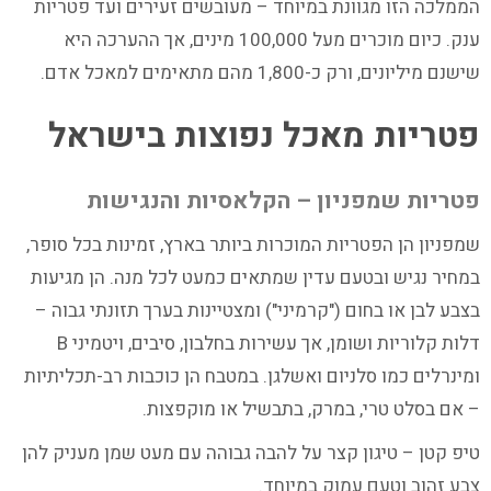
הממלכה הזו מגוונת במיוחד – מעובשים זעירים ועד פטריות
ענק. כיום מוכרים מעל 100,000 מינים, אך ההערכה היא
שישנם מיליונים, ורק כ-1,800 מהם מתאימים למאכל אדם.
פטריות מאכל נפוצות בישראל
פטריות שמפניון – הקלאסיות והנגישות
שמפניון הן הפטריות המוכרות ביותר בארץ, זמינות בכל סופר,
במחיר נגיש ובטעם עדין שמתאים כמעט לכל מנה. הן מגיעות
בצבע לבן או בחום ("קרמיני") ומצטיינות בערך תזונתי גבוה –
דלות קלוריות ושומן, אך עשירות בחלבון, סיבים, ויטמיני B
ומינרלים כמו סלניום ואשלגן. במטבח הן כוכבות רב-תכליתיות
– אם בסלט טרי, במרק, בתבשיל או מוקפצות.
טיפ קטן – טיגון קצר על להבה גבוהה עם מעט שמן מעניק להן
צבע זהוב וטעם עמוק במיוחד.