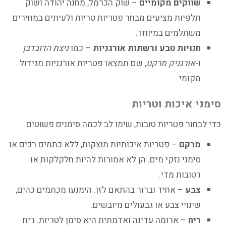
שווקים מקומיים
– שוק הכרמל, מחנה יהודה ושוק
תלפיות מציעים מבחר פטריות טריות ולעיתים במחירים
משתלמים במיוחד.
חנויות טבע ורשתות אורגניות
– כמו
ניצת הדובדבן
ו-
אורגניק מרקט
, שם תמצאו פטריות אורגניות מגידול
מקומי.
סימני איכות וטריות
כדי לבחור פטריות טובות, שימו לב לכמה סימנים פשוטים:
מרקם
– פטריות איכותיות מוצקות, ללא כתמים רכים או
סימני נזקי מים. הן לא אמורות להיות חלקלקות או
רטובות מדי.
צבע
– אחיד וברור בהתאם לזן. הימנעו מכתמים כהים,
שינויי צבע או גבעולים מיובשים.
ריח
– ארומה עדינה ואדמתית היא סימן לטריות. ריח