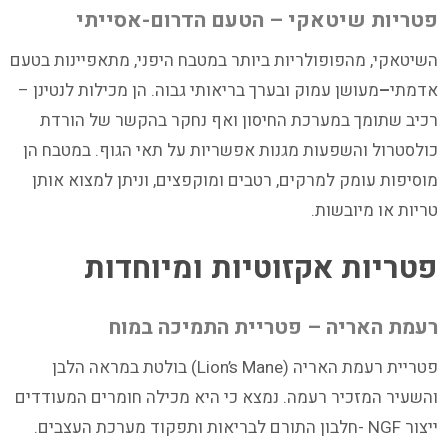
פטריות שיטאקי – הטעם הדרום-אסייתי
השיטאקי, מהפופולריות ביותר במטבח היפני, מתאפיינות בטעם
אדמתי
–
מעושן עמוק ובערך בריאותי גבוה. הן מכילות לנטינן –
רכיב שתומך במערכת החיסון ואף נחקר בהקשר של הורדת
כולסטרול והשפעות מגנות אפשריות על תאי הגוף. במטבח הן
מוסיפות עומק למרקים, רטבים ומוקפצים, וניתן למצוא אותן
טריות או מיובשות.
פטריות אקזוטיות ומיוחדות
רעמת האריה – פטריית התמיכה במוח
פטריית רעמת האריה (Lion’s Mane) בולטת במראה הלבן
והשעיר המזכיר רעמה. נמצא כי היא מכילה חומרים המעודדים
ייצור NGF -חלבון התורם לבריאות ותפקוד מערכת העצבים.