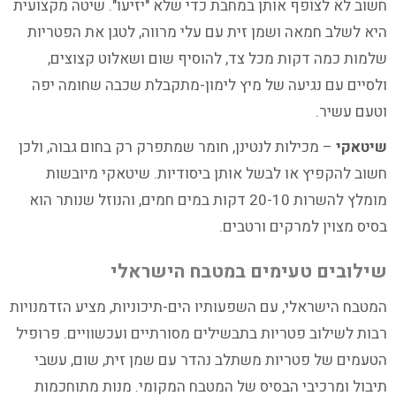
חשוב לא לצופף אותן במחבת כדי שלא "יזיעו". שיטה מקצועית
היא לשלב חמאה ושמן זית עם עלי מרווה, לטגן את הפטריות
שלמות כמה דקות מכל צד, להוסיף שום ושאלוט קצוצים,
ולסיים עם נגיעה של מיץ לימון-מתקבלת שכבה שחומה יפה
וטעם עשיר.
שיטאקי
– מכילות לנטינן, חומר שמתפרק רק בחום גבוה, ולכן
חשוב להקפיץ או לבשל אותן ביסודיות. שיטאקי מיובשות
מומלץ להשרות 20-10 דקות במים חמים, והנוזל שנותר הוא
בסיס מצוין למרקים ורטבים.
שילובים טעימים במטבח הישראלי
המטבח הישראלי, עם השפעותיו הים-תיכוניות, מציע הזדמנויות
רבות לשילוב פטריות בתבשילים מסורתיים ועכשוויים. פרופיל
הטעמים של פטריות משתלב נהדר עם שמן זית, שום, עשבי
תיבול ומרכיבי הבסיס של המטבח המקומי. מנות מתוחכמות