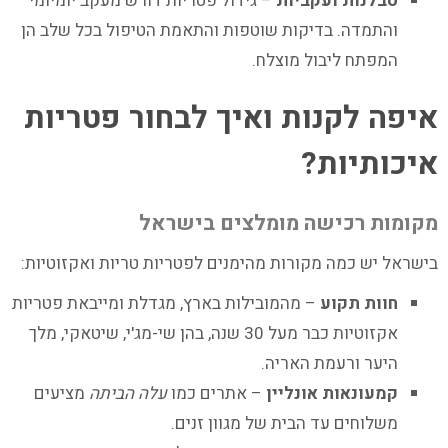
סבלנות ועקביות
– גידול פטריות דורש מעקב יומיומי
והתמדה. בדיקות שוטפות והתאמת הטיפול בכל שלב הן
המפתח ליבול מוצלח.
איפה לקנות ואיך לבחור פטריות
איכותיות?
מקומות רכישה מומלצים בישראל
בישראל יש כמה מקורות מהימנים לפטריות טריות ואקזוטיות:
חוות תקוע
– מהמובילות בארץ, מגדלת ומייבאת פטריות
אקזוטיות כבר מעל 30 שנה, בהן שי-מג'י, שיטאקי, מלך
היער ורעמת האריה.
קמעונאות אונליין
– אתרים כמו
עלה הביתה
מציעים
משלוחים עד הבית של מגוון זנים.