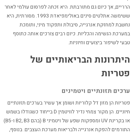
הרריים, אך כיום גם מתורבתת. היא זכתה לפרסום עולמי לאחר
ששימשה אתלטים סינים באולימפיאדת 1993. מסורתית, היא
נחשבת למחזקת אנרגייה, סיבולת ותפקוד מיני, ותומכת
במערכת הנשימה והכליות. כיום רבים צורכים אותה כתוסף
טבעי לשיפור ביצועים וחיוניות.
היתרונות הבריאותיים של
פטריות
ערכים תזונתיים ויטמינים
פטריות הן מזון דל קלוריות ושומן אך עשיר בערכים תזונתיים
חיוניים. הן מקור צמחי נדיר לוויטמין D בייחוד כשגודלו בשמש
או בקרינת UV ומספקות שפע של ויטמיני B (בהם B2, B3 ו-B5)
התורמים להפקת אנרגייה ולבריאות מערכת העצבים. בנוסף,