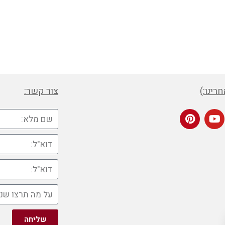
רינו:)
צור קשר:
שליחה