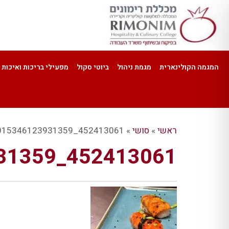
המגמה הקולינארית
מגמת ניהול
ביוטי סקול
מפעילי בריכות ואיכות 
ראשי
»
סושי
»
452413061_1015346123931359_7230117621018059154_n
452413061_1015346123931359_7230117621018059154_n