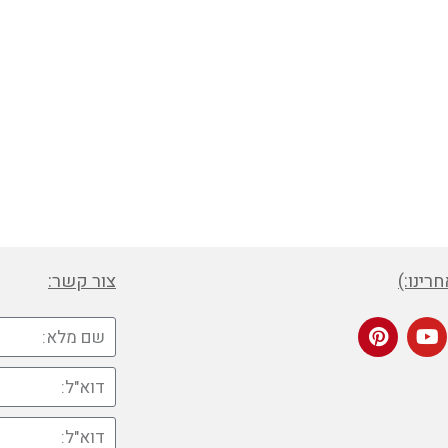
רינו:)
צור קשר: