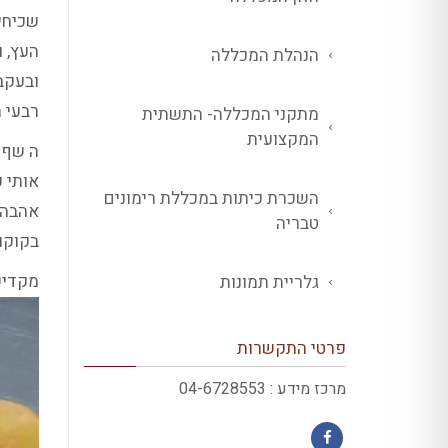
שכיחים
העץ, 
הנהלת המכללה
ובעקב
רבעי ה
מתקני המכללה- התשתית
המקצועית
ה שף 
אותי 
השכרת כיתות במכללת רימונים
אהבה ל
טבריה
בקוקו
מקדיש י
גלריית תמונות
פרטי התקשרות
מרכז מידע : 04-6728553