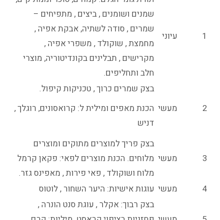
שמנים ושומנים , ביצים , מתפיחים –
שמרים , סודה לשתיה, אבקת אפיה ,
1
עיוני
מחמצת , שוקולד , משפרי אפיה ,
מקרישים , תבלינים בקונדיטוריה, מוצרי
חלב ותחליפים.
בצק שמרים כרוך , טכניקות קיפול.
2
מעשי
הכנת מאפים ומילית ל: קרואסונים, רוגלך ,
דניש
בצק פריך למוצרים מתוקים ומוצרים
3
מעשי
מלוחים. הכנת מוצרים לפאי: פקאן קרמל
מלוח ושוקולד , פאי פירות , מאפינס גזר.
4
מעשי
עוגות אישיות: היער השחור , לוטוס
בצק רבוך: אקלר , עוגת סנט הונרה ,
5
מעשי
פחזניות בציפוי קראסט. מיליות: קרם