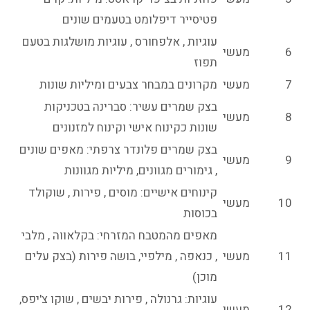
פטיסייר דיפלומט בטעמים שונים
עוגיות , אלפחורס , עוגיות מושלגות בטעם
6
מעשי
תפוז
7
מעשי
מקרונים במבחר צבעים ומיליות שונות
בצק שמרים עשיר: סברינה בטכניקות
8
מעשי
שונות כקינוח אישי וקינוח למזנונים
בצק שמרים פלונדר צרפתי: מאפים שונים
9
מעשי
, גימורים מגוונים, מיליות מגוונות
קינוחים אישיים: מוסים , פירות , שוקולד
10
מעשי
בכוסות
מאפים מהמטבח המזרחי: בקלאווה , מלבי
11
מעשי
, כנאפה , מילפיי, בושה פירות (בצק עלים
מוכן)
עוגיות: גרנולה , פירות יבשים , שוקו צ'יפס,
12
מעשי