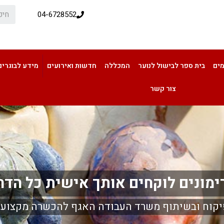
04-6728552
מים
בית ספר לבישול לנוער
המכללה
חדשות ואירועים
מידע לבוגרים
צור קשר
מונים לוקחים אותך אישית כל הדר
יקוח ובשיתוף משרד העבודה האגף להכשרה מקצועי