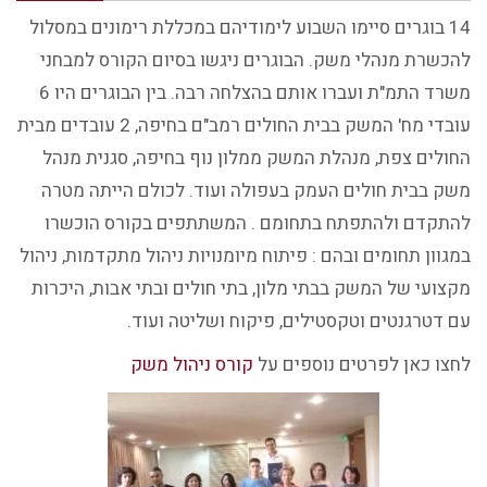
14 בוגרים סיימו השבוע לימודיהם במכללת רימונים במסלול
להכשרת מנהלי משק. הבוגרים ניגשו בסיום הקורס למבחני
משרד התמ"ת ועברו אותם בהצלחה רבה. בין הבוגרים היו 6
עובדי מח' המשק בבית החולים רמב"ם בחיפה, 2 עובדים מבית
החולים צפת, מנהלת המשק ממלון נוף בחיפה, סגנית מנהל
משק בבית חולים העמק בעפולה ועוד. לכולם הייתה מטרה
להתקדם ולהתפתח בתחומם . המשתתפים בקורס הוכשרו
במגוון תחומים ובהם : פיתוח מיומנויות ניהול מתקדמות, ניהול
מקצועי של המשק בבתי מלון, בתי חולים ובתי אבות, היכרות
עם דטרגנטים וטקסטילים, פיקוח ושליטה ועוד.
לחצו כאן לפרטים נוספים על
קורס ניהול משק