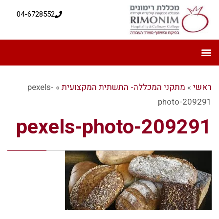
04-6728552
ראשי
»
מתקני המכללה- התשתית המקצועית
»
pexels-
photo-209291
pexels-photo-209291