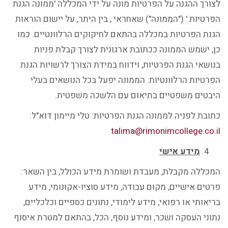
לצורך ההגנה על הפרטיות מונה על ידי המכללה 'ממונה הגנת
הפרטיות ' ("הממונה") שאחראי , בין היתר, על יישום הוראות
הגנת הפרטיות במכללה בהתאם לחיקוקים הרלוונטיים. כמו
כן, ישמש הממונה ככתובת ארגונית לצורך קבלת פניות
בנושאי הגנת הפרטיות, וידווח במידת הצורך לרשויות הגנת
הפרטיות הרלוונטיות. הממונה יפעל בכל הנושאים בעלי
היבטים משפטיים בתיאום עם הלשכה משפטית.
כתובת לפניה לממונה הגנת הפרטיות: טלי מיימון דוא"ל:
talima@rimonimcollege.co.il
מידע אישי
המכללה מקבלת, מעבדת ושומרת מידע הכולל, בין השאר:
פרטים אישיים, מקום עבודה, מידע סוציו-אקונומי, מידע
בריאותי או רפואי, מידע לימודי, נתונים כספיים וכלכליים,
נתוני העסקה ושכר, ומידע נוסף, הכל, בהתאם למטרת איסוף