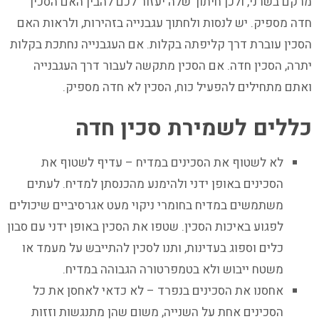
מרקם בשרני, ולכן חיתוך שלה יעזור לכם להבין האם הסכין
חדה מספיק. יש לנסות ולחתוך עגבנייה בזהירות, ולראות האם
הסכין עוברת דרך קליפתה בקלות. אם העגבנייה נחתכת בקלות
יתרה, הסכין חדה. אם הסכין מתקשה לעבור דרך העגבנייה
ואתם מתחילים להפעיל כוח, הסכין לא חדה מספיק.
כללים לשמירת סכין חדה
לא לשטוף את הסכינים במדיח – עדיף לשטוף את
הסכינים באופן ידני ולהימנע מהכנסתן למדיח. לעתים
משתמשים במדיח בחומרי ניקוי מעט אגרסיביים שיכולים
לפגוע באיכות הסכין. שטפו את הסכין באופן ידני עם סבון
כלים וספוג בעדינות, ותנו לסכין להתייבש על מעמד או
משטח ייבוש ולא בטמפרטורה הגבוהה במדיח.
אחסנו את הסכינים בנפרד – לא כדאי לאחסן את כל
הסכינים אחת על השנייה, משום שהן מתנגשות וזזות