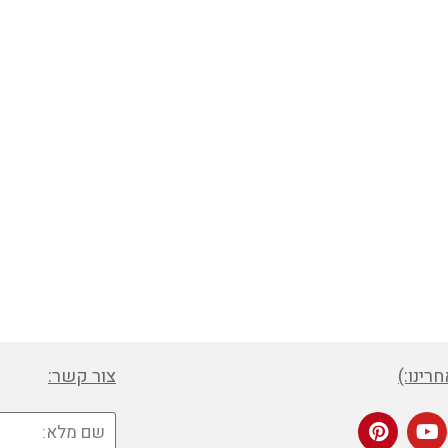
רינו:)
צור קשר: