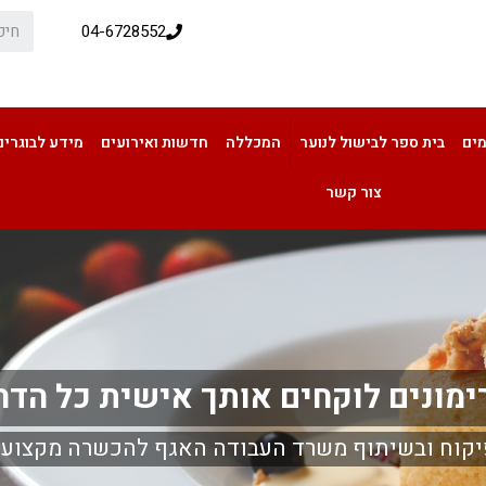
04-6728552
מים
בית ספר לבישול לנוער
המכללה
חדשות ואירועים
מידע לבוגרים
צור קשר
מונים לוקחים אותך אישית כל הדר
יקוח ובשיתוף משרד העבודה האגף להכשרה מקצועי