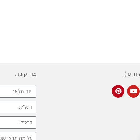
רינו:)
צור קשר: