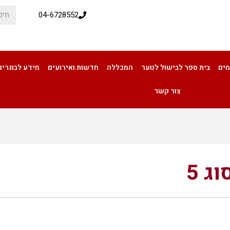
04-6728552
מים
בית ספר לבישול לנוער
המכללה
חדשות ואירועים
מידע לבוגרים
צור קשר
ג 5
שף סוג 5
שף דהרי יפתח