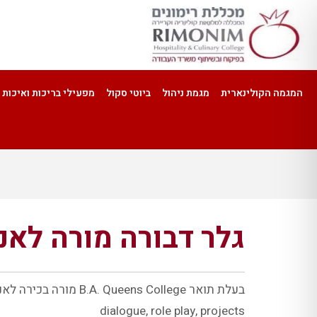
המגמה הקולינארית
מגמת ניהול
ביוטי סקול
מפעילי בריכות ואיכות 
גלר דבורה
מורה לאנ
בעלת תואר B.A. Queens College מורה בכירה לאנגלית, בעלת 36 שנות ותק במקצוע. משלבת הקנית אנגלית מקצועית בשלוב דינמיקה קבוצתית באמצעות–
dialogue, role play, projects