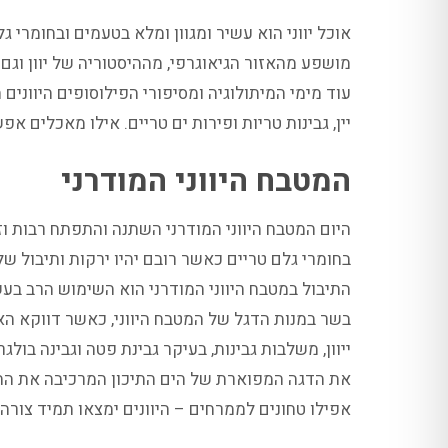
אוכל יווני הוא עשיר ומגוון ומלא בטעמים ובחומרי
מושפע מהאזור הגיאוגרפי, מההיסטוריה של יוון וגם 
עוד מימי המיתולוגיה ומסיפורי הפילוסופים היוונים
יין, גבינות טריות ופירות ים טריים. אילו מאכלים א
המטבח היווני המודרני
היום המטבח היווני המודרני השתנה והתפתח רבות וז
בחומרי גלם טריים כאשר רובם יהיו ירקות ותיבול של
התיבול במטבח היווני המודרני הוא השימוש הרב בעשבי 
בשר במנות הדגל של המטבח היווני, כאשר דווקא האו
ייוון, משלבות גבינות, בעיקר גבינת פטה וגבינה בו
את הדגה המפוארת של הים התיכון המרכיבה את התפרי
אפילו טחונים לממרחים – היוונים ימצאו תמיד צורה 