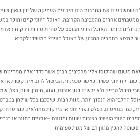
 גלם שמשקפים את התרבות הים תיכונית העתיקה של יוון שאין שניי
ממטבחים אחרים מהסביבה הקרובה. האוכל היווני קיים ומוכר במשך 
 הגדולים ביותר. האוכל היווני מבוסס על טהרת פירות וירקות האדמ
פשר למצוא בתפריט המגוון של האוכל הוויני? המשיכו לקרוא.
את משום שהוכנסו אליו מרכיבים רבים אשר נדדו אליו ממדינות שכ
 שמן זית יווני עשיר, כאשר טכניקות הבישול לרוב אינן קשות או 
תיבול טריים ולא יבשים כגון אורגנו, נענע, תימין, שום, בצל, שמי
כל החלבי הוא הנפוץ יותר. מנות רבות, שיככבו בכל שולחן בטבר
לגרית, כמו במאפים, בסלט כפרי יווני או בירקות ממולאים כמו פרח
ט היווני העשיר בצורות שונות ומגוונת –אפויים בתנור או בגריל,
פשוטה להכין מגוון רב של מנות טעימות.