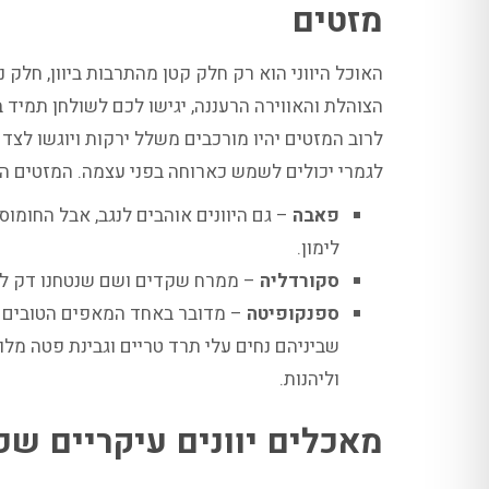
מזטים
האוכל היווני הוא רק חלק קטן מהתרבות ביוון, חלק 
הצוהלת והאווירה הרעננה, יגישו לכם לשולחן תמיד
לרוב המזטים יהיו מורכבים משלל ירקות ויוגשו לצד 
לגמרי יכולים לשמש כארוחה בפני עצמה. המזטים המ
פאבה
– גם היוונים אוהבים לנגב, אבל החומוס
לימון.
סקורדליה
– ממרח שקדים ושם שנטחנו דק ל
ספנקופיטה
– מדובר באחד המאפים הטובים בי
שביניהם נחים עלי תרד טריים וגבינת פטה מל
וליהנות.
מאכלים יוונים עיקריים שכ