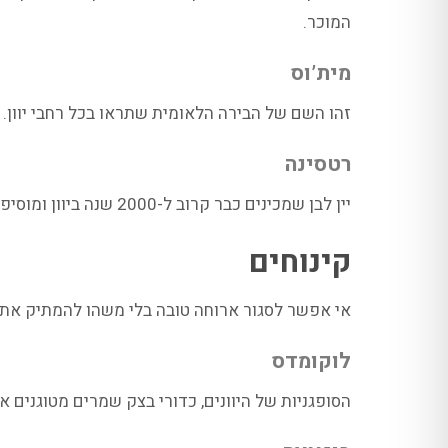
המוכר.
מית’וס
זהו השם של הבירה הלאומית שתראו בכל רחבי יוון.
רטסינה
יין לבן שמכינים כבר קרוב ל-2000 שנה ביוון ומוסיפים לו שרף של אורן המעניק לו ארומה ייחודית.
קינוחים
אי אפשר לסגור ארוחה טובה בלי משהו להמתיק אתו א
לוקומדס
הסופגניות של היוונים, כדורי בצק שמרים מטוגנים א